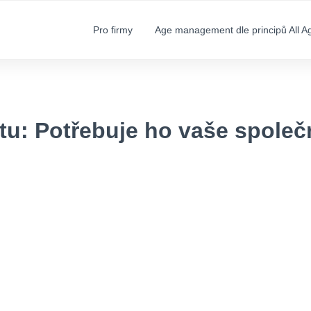
Pro firmy
Age management dle principů All A
u: Potřebuje ho vaše společ