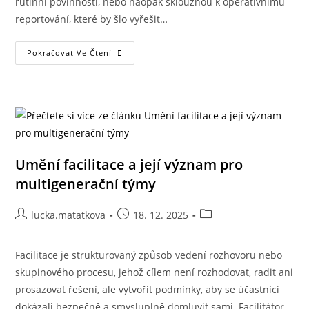
rutinní povinností, nebo naopak sklouznou k operativnímu
reportování, které by šlo vyřešit…
Pokračovat Ve Čtení
Umění facilitace a její význam pro
multigenerační týmy
lucka.matatkova
18. 12. 2025
Facilitace je strukturovaný způsob vedení rozhovoru nebo
skupinového procesu, jehož cílem není rozhodovat, radit ani
prosazovat řešení, ale vytvořit podmínky, aby se účastníci
dokázali bezpečně a smysluplně domluvit sami. Facilitátor…