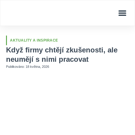
Age manageme
Aktua
AKTUALITY A INSPIRACE
Když firmy chtějí zkušenosti, ale
neumějí s nimi pracovat
Publikováno:
18 května, 2026